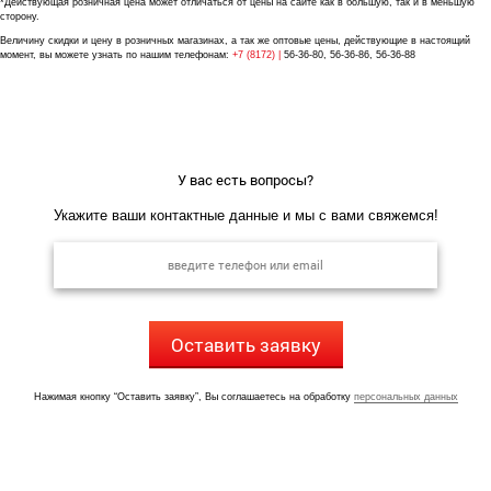
*Действующая розничная цена может отличаться от цены на сайте как в большую, так и в меньшую
сторону.
Величину скидки и цену в розничных магазинах, а так же оптовые цены, действующие в настоящий
момент, вы можете узнать по нашим телефонам:
+7 (8172) |
56-36-80, 56-36-86, 56-36-88
У вас есть вопросы?
Укажите ваши контактные данные и мы с вами свяжемся!
Оставить заявку
Нажимая кнопку “Оставить заявку”, Вы соглашаетесь на обработку
персональных данных