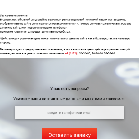
Уважаемые клиенты!
В связи с нестабильной ситуацией на валютном рынке и ценовой политикой наших поставщиков,
отображенные на сайте цены являются ознакомительными. Точную цену вы можете узнать, оставив
заявку на сайте, или позвонив по нашим телефонам.
Приносим извинения за предоставленные неудобства.
*Действующая розничная цена может отличаться от цены на сайте как в большую, так и в меньшую
сторону.
Величину скидки и цену в розничных магазинах, а так же оптовые цены, действующие в настоящий
момент, вы можете узнать по нашим телефонам:
+7 (8172) |
56-36-80, 56-36-86, 56-36-88
У вас есть вопросы?
Укажите ваши контактные данные и мы с вами свяжемся!
Оставить заявку