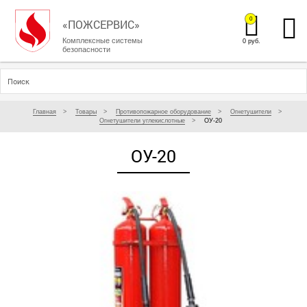
0
«ПОЖСЕРВИС»
Комплексные системы
0 руб.
безопасности
Главная
Товары
Противопожарное оборудование
Огнетушители
Огнетушители углекислотные
ОУ-20
ОУ-20