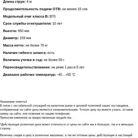
Длина струи:
4 м
Продолжительность подачи ОТВ:
не менее 15 сек
модельный очаг класса B:
B70
Срок службы огнетушителя:
10 лет
Высота:
950 мм
диаметр:
159 мм
Масса нетто:
не более 70 кг
Наличие гибкого шланга:
есть
Величина утечки в год:
не более 50 г
Переосвидетельствование:
не реже 1 раз в 5 лет
Диапазон рабочих температур:
-40…+50 °С
Уважаемые клиенты!
В связи с нестабильной ситуацией на валютном рынке и ценовой политикой наших поставщиков,
отображенные на сайте цены являются ознакомительными. Точную цену вы можете узнать, оставив
заявку на сайте, или позвонив по нашим телефонам.
Приносим извинения за предоставленные неудобства.
*Действующая розничная цена может отличаться от цены на сайте как в большую, так и в меньшую
сторону.
Величину скидки и цену в розничных магазинах, а так же оптовые цены, действующие в настоящий