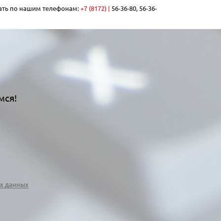
нать по нашим телефонам:
+7 (8172) |
56-36-80, 56-36-
мся!
х данных