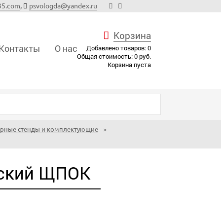
35.com
,
psvologda@yandex.ru
Корзина
Контакты
О нас
Добавлено товаров:
0
Общая стоимость:
0
руб.
Корзина пуста
арные стенды и комплектующие
еский ЩПОК