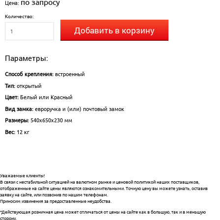
по запросу
Цена:
Количество:
Добавить в корзину
Параметры:
Способ крепления:
встроенный
тип:
открытый
Цвет:
Белый или Красный
Вид замка:
евроручка и (или) почтовый замок
Размеры:
540х650х230 мм
вес:
12 кг
Уважаемые клиенты!
В связи с нестабильной ситуацией на валютном рынке и ценовой политикой наших поставщиков,
отображенные на сайте цены являются ознакомительными. Точную цену вы можете узнать, оставив
заявку на сайте, или позвонив по нашим телефонам.
Приносим извинения за предоставленные неудобства.
*Действующая розничная цена может отличаться от цены на сайте как в большую, так и в меньшую
сторону.