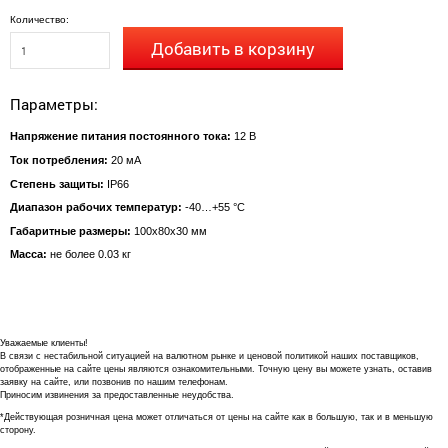
Количество:
Добавить в корзину
Параметры:
Напряжение питания постоянного тока:
12 В
Ток потребления:
20 мА
Степень защиты:
IP66
Диапазон рабочих температур:
-40…+55 °С
Габаритные размеры:
100х80x30 мм
Масса:
не более 0.03 кг
Уважаемые клиенты!
В связи с нестабильной ситуацией на валютном рынке и ценовой политикой наших поставщиков,
отображенные на сайте цены являются ознакомительными. Точную цену вы можете узнать, оставив
заявку на сайте, или позвонив по нашим телефонам.
Приносим извинения за предоставленные неудобства.
*Действующая розничная цена может отличаться от цены на сайте как в большую, так и в меньшую
сторону.