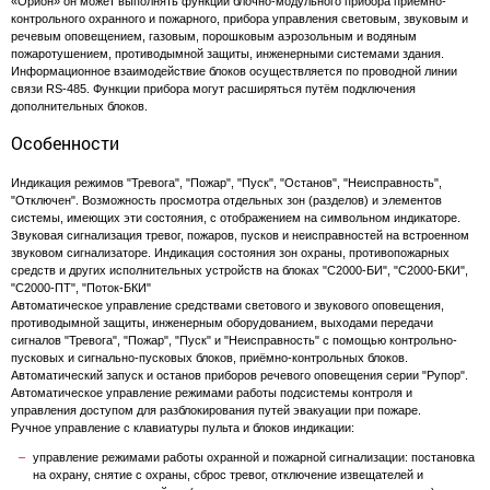
«Орион» он может выполнять функции блочно-модульного прибора приемно-
контрольного охранного и пожарного, прибора управления световым, звуковым и
речевым оповещением, газовым, порошковым аэрозольным и водяным
пожаротушением, противодымной защиты, инженерными системами здания.
Информационное взаимодействие блоков осуществляется по проводной линии
связи RS-485. Функции прибора могут расширяться путём подключения
дополнительных блоков.
Особенности
Индикация режимов "Тревога", "Пожар", "Пуск", "Останов", "Неисправность",
"Отключен". Возможность просмотра отдельных зон (разделов) и элементов
системы, имеющих эти состояния, с отображением на символьном индикаторе.
Звуковая сигнализация тревог, пожаров, пусков и неисправностей на встроенном
звуковом сигнализаторе. Индикация состояния зон охраны, противопожарных
средств и других исполнительных устройств на блоках "С2000-БИ", "С2000-БКИ",
"С2000-ПТ", "Поток-БКИ"
Автоматическое управление средствами светового и звукового оповещения,
противодымной защиты, инженерным оборудованием, выходами передачи
сигналов "Тревога", "Пожар", "Пуск" и "Неисправность" с помощью контрольно-
пусковых и сигнально-пусковых блоков, приёмно-контрольных блоков.
Автоматический запуск и останов приборов речевого оповещения серии "Рупор".
Автоматическое управление режимами работы подсистемы контроля и
управления доступом для разблокирования путей эвакуации при пожаре.
Ручное управление с клавиатуры пульта и блоков индикации:
управление режимами работы охранной и пожарной сигнализации: постановка
на охрану, снятие с охраны, сброс тревог, отключение извещателей и