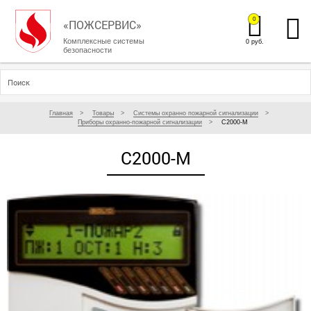
0
«ПОЖСЕРВИС»
Комплексные системы
0 руб.
безопасности
Главная
Товары
Системы охранно пожарной сигнализации
Приборы охранно-пожарной сигнализации
С2000-М
С2000-М