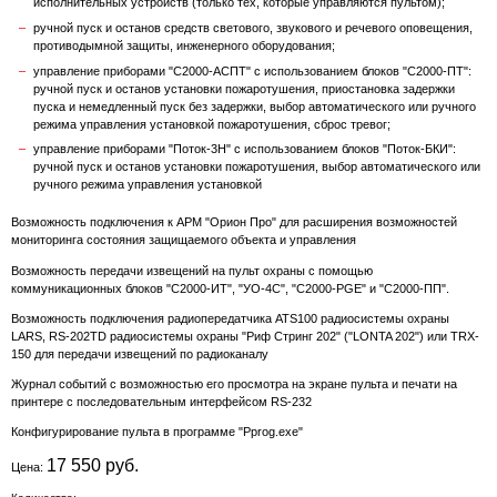
исполнительных устройств (только тех, которые управляются пультом);
ручной пуск и останов средств светового, звукового и речевого оповещения,
противодымной защиты, инженерного оборудования;
управление приборами "С2000-АСПТ" с использованием блоков "С2000-ПТ":
ручной пуск и останов установки пожаротушения, приостановка задержки
пуска и немедленный пуск без задержки, выбор автоматического или ручного
режима управления установкой пожаротушения, сброс тревог;
управление приборами "Поток-3Н" с использованием блоков "Поток-БКИ":
ручной пуск и останов установки пожаротушения, выбор автоматического или
ручного режима управления установкой
Возможность подключения к АРМ "Орион Про" для расширения возможностей
мониторинга состояния защищаемого объекта и управления
Возможность передачи извещений на пульт охраны с помощью
коммуникационных блоков "С2000-ИТ", "УО-4С", "С2000-PGE" и "С2000-ПП".
Возможность подключения радиопередатчика ATS100 радиосистемы охраны
LARS, RS-202TD радиосистемы охраны "Риф Стринг 202" ("LONTA 202") или TRX-
150 для передачи извещений по радиоканалу
Журнал событий с возможностью его просмотра на экране пульта и печати на
принтере с последовательным интерфейсом RS-232
Конфигурирование пульта в программе "Pprog.exe"
17 550 руб.
Цена: