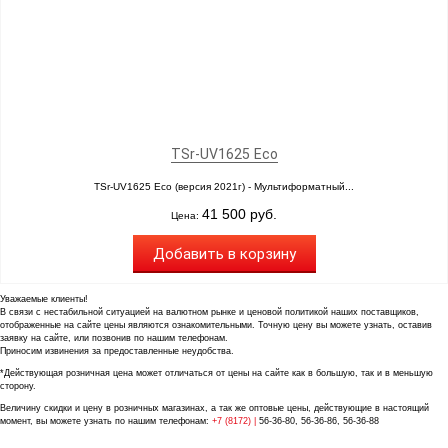
TSr-UV1625 Eco
TSr-UV1625 Eco (версия 2021г) - Мультиформатный...
41 500 руб.
Цена:
Добавить в корзину
Уважаемые клиенты!
В связи с нестабильной ситуацией на валютном рынке и ценовой политикой наших поставщиков,
отображенные на сайте цены являются ознакомительными. Точную цену вы можете узнать, оставив
заявку на сайте, или позвонив по нашим телефонам.
Приносим извинения за предоставленные неудобства.
*Действующая розничная цена может отличаться от цены на сайте как в большую, так и в меньшую
сторону.
Величину скидки и цену в розничных магазинах, а так же оптовые цены, действующие в настоящий
момент, вы можете узнать по нашим телефонам:
+7 (8172) |
56-36-80, 56-36-86, 56-36-88