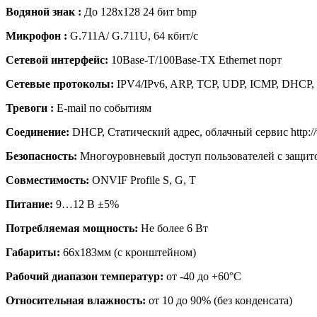
Водяной знак :
До 128х128 24 бит bmp
Микрофон :
G.711A/ G.711U, 64 кбит/с
Сетевой интерфейс:
10Base-T/100Base-TX Ethernet порт
Сетевые протоколы:
IPV4/IPv6, ARP, TCP, UDP, ICMP, DHCP
Тревоги :
E-mail по событиям
Соединение:
DHCP, Статический адрес, облачный сервис http://
Безопасность:
Многоуровневый доступ пользователей с защито
Совместимость:
ONVIF Profile S, G, T
Питание:
9…12 В ±5%
Потребляемая мощность:
Не более 6 Вт
Габариты:
66х183мм (с кронштейном)
Рабочий диапазон температур:
от -40 до +60°С
Относительная влажность:
от 10 до 90% (без конденсата)