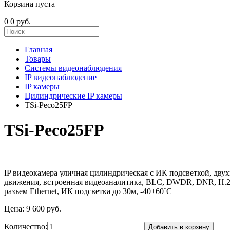
Корзина пуста
0
0 руб.
Главная
Товары
Системы видеонаблюдения
IP видеонаблюдение
IP камеры
Цилиндрические IP камеры
TSi-Peco25FP
TSi-Peco25FP
IP видеокамера уличная цилиндрическая с ИК подсветкой, двухм
движения, встроенная видеоаналитика, BLC, DWDR, DNR, Н.26
разъем Ethernet, ИК подсветка до 30м, -40+60˚C
Цена:
9 600 руб.
Количество:
Добавить в корзину