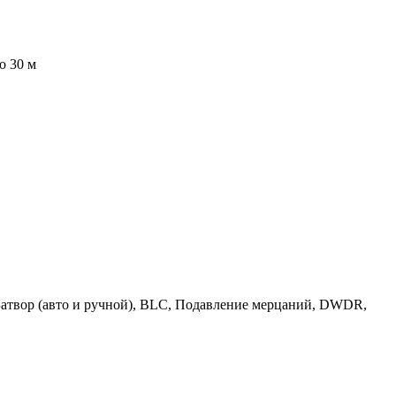
о 30 м
 Затвор (авто и ручной), BLC, Подавление мерцаний, DWDR,