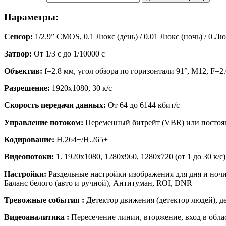
Параметры:
Сенсор:
1/2.9” CMOS, 0.1 Люкс (день) / 0.01 Люкс (ночь) / 0 
Затвор:
От 1/3 с до 1/10000 с
Объектив:
f=2.8 мм, угол обзора по горизонтали 91°, M12, F=2.
Разрешение:
1920x1080, 30 к/с
Скорость передачи данных:
От 64 до 6144 кбит/с
Управление потоком:
Переменный битрейт (VBR) или постоя
Кодирование:
H.264+/H.265+
Видеопотоки:
1. 1920x1080, 1280х960, 1280х720 (от 1 до 30 к/с)
Настройки:
Раздельные настройки изображения для дня и ночи
Баланс белого (авто и ручной), Антитуман, ROI, DNR
Тревожные события :
Детектор движения (детектор людей), д
Видеоаналитика :
Пересечение линии, вторжение, вход в облас