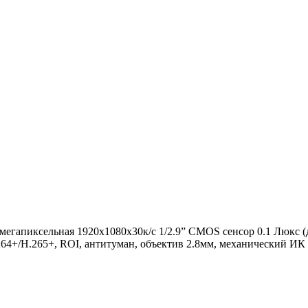
егапиксельная 1920х1080х30к/с 1/2.9” CMOS сенсор 0.1 Люкс (де
4+/H.265+, ROI, антитуман, объектив 2.8мм, механический ИК