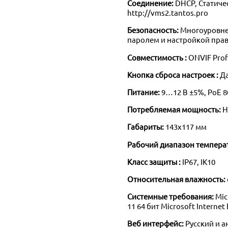
Соединение:
DHCP, Статиче
http://vms2.tantos.pro
Безопасность:
Многоуровне
паролем и настройкой прав
Совместимость :
ONVIF Profi
Кнопка сброса настроек :
Д
Питание:
9…12 В ±5%, PoE 8
Потребляемая мощность:
Н
Габариты:
143х117 мм
Рабочий диапазон темпера
Класс защиты :
IP67, IK10
Относительная влажность:
Системные требования:
Mic
11 64 бит Microsoft Internet
Веб интерфейс:
Русский и 