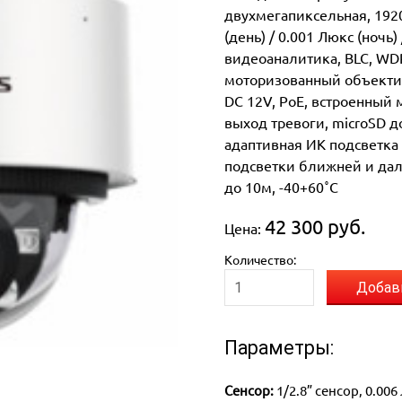
двухмегапиксельная, 1920 
(день) / 0.001 Люкс (ночь)
видеоаналитика, BLC, WDR
моторизованный объектив
DC 12V, PoE, встроенный 
выход тревоги, microSD д
адаптивная ИК подсветка
подсветки ближней и дал
до 10м, -40+60˚C
42 300 руб.
Цена:
Количество:
Добав
Параметры:
Сенсор:
1/2.8” сенсор, 0.006