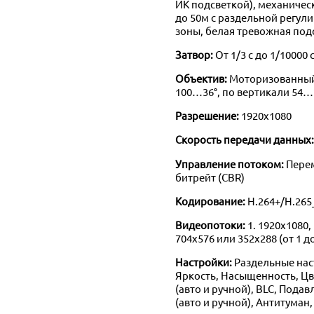
ИК подсветкой), механичес
до 50м с раздельной регул
зоны, белая тревожная под
Затвор:
От 1/3 с до 1/10000 
Объектив:
Моторизованный,
100…36°, по вертикали 54…2
Разрешение:
1920х1080
Скорость передачи данных
Управление потоком:
Пере
битрейт (CBR)
Кодирование:
H.264+/H.265
Видеопотоки:
1. 1920x1080, 
704x576 или 352x288 (от 1 до 
Настройки:
Раздельные нас
Яркость, Насыщенность, Цве
(авто и ручной), BLC, Пода
(авто и ручной), Антитуман,