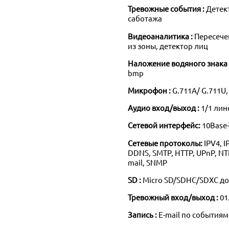
Тревожные события :
Детек
саботажа
Видеоаналитика :
Пересече
из зоны, детектор лиц
Наложение водяного знака
bmp
Микрофон :
G.711A/ G.711U,
Аудио вход/выход :
1/1 ли
Сетевой интерфейс:
10Base-
Сетевые протоколы:
IPV4, I
DDNS, SMTP, HTTP, UPnP, NTP,
mail, SNMP
SD :
Micro SD/SDHC/SDXC до
Тревожный вход/выход :
01
Запись :
E-mail по событиям