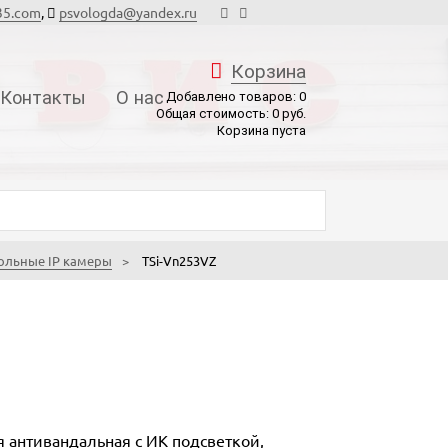
35.com
,
psvologda@yandex.ru
Корзина
Контакты
О нас
Добавлено товаров:
0
Общая стоимость:
0
руб.
Корзина пуста
ольные IP камеры
TSi-Vn253VZ
 антивандальная с ИК подсветкой,