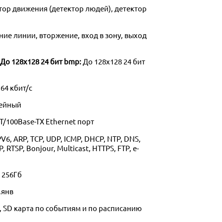
тор движения (детектор людей), детектор
ние линии, вторжение, вход в зону, выход
 До 128х128 24 бит bmp:
До 128х128 24 бит
 64 кбит/с
нейный
T/100Base-TX Ethernet порт
PV6, ARP, TCP, UDP, ICMP, DHCP, NTP, DNS,
 RTSP, Bonjour, Multicast, HTTPS, FTP, e-
 256Гб
.янв
, SD карта по событиям и по расписанию