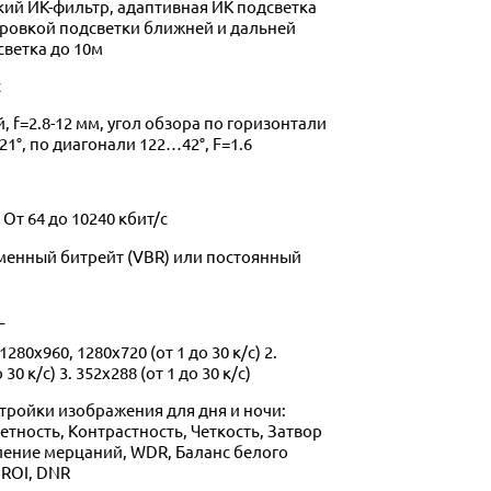
кий ИК-фильтр, адаптивная ИК подсветка
ировкой подсветки ближней и дальней
светка до 10м
с
 f=2.8-12 мм, угол обзора по горизонтали
1°, по диагонали 122…42°, F=1.6
:
От 64 до 10240 кбит/с
менный битрейт (VBR) или постоянный
_
1280х960, 1280х720 (от 1 до 30 к/с) 2.
30 к/с) 3. 352x288 (от 1 до 30 к/с)
тройки изображения для дня и ночи:
тность, Контрастность, Четкость, Затвор
вление мерцаний, WDR, Баланс белого
 ROI, DNR